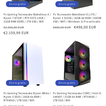
Envio gratis
Envio gratis
Pc Gaming Tecnowake WakeDova-X /
Pc Tecnowake WakeDesk V1 LITE /
Ryzen 7 8700F / RTX 5070 12GB /
Ryzen 3 3200G / 16GB de RAM / 500GB
32GB RAM DDR5 / 1TB SSD / Wifi
SSD / WIFI / Windows 11 Pro activado
Precio
Precio
Precio
Precio
€498,00 EUR
€2.500,00 EUR
€800,00 EUR
habitual
€2.159,99 EUR
de
habitual
de
oferta
oferta
Envio gratis
Envio gratis
Pc Gaming Tecnowake Ryzen White /
Pc Gaming Tecnowake CORE / Intel i5
Ryzen 5 5600 / 16GB de RAM /
14400F / 32GB de RAM / RTX4060 /
RTX4060 / 1TB SSD / Wifi
1TB SSD / Wifi
Precio
Precio
Precio
Precio