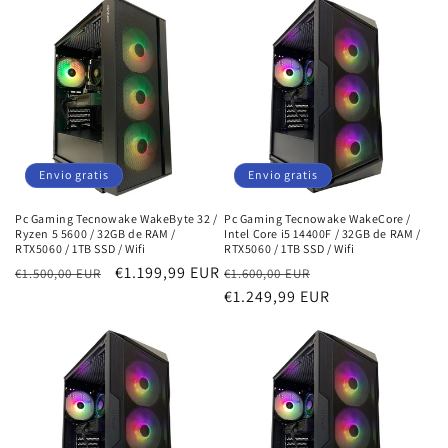
Envio gratis
Envio gratis
Pc Gaming Tecnowake WakeByte 32 /
Pc Gaming Tecnowake WakeCore /
Ryzen 5 5600 / 32GB de RAM /
Intel Core i5 14400F / 32GB de RAM /
RTX5060 / 1TB SSD / Wifi
RTX5060 / 1TB SSD / Wifi
Precio
Precio
€1.199,99 EUR
Precio
Precio
€1.500,00 EUR
€1.600,00 EUR
habitual
de
habitual
€1.249,99 EUR
de
oferta
oferta