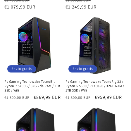
€1.400,00 EUR
€1.600,00 EUR
habitual
€1.079,99 EUR
de
habitual
€1.249,99 EUR
de
oferta
oferta
Envio gratis
Envio gratis
Pc Gaming Tecnowake TecnoBit
Pc Gaming Tecnowake TecnoRig 32 /
Ryzen 7 5700G / 32GB de RAM / 1TB
Ryzen 5 5500 / RTX3050 / 32GB RAM /
SSD / Wifi
1TB SSD / Wifi
Precio
Precio
€869,99 EUR
Precio
Precio
€959,99 EUR
€1.300,00 EUR
€1.300,00 EUR
habitual
de
habitual
de
oferta
oferta